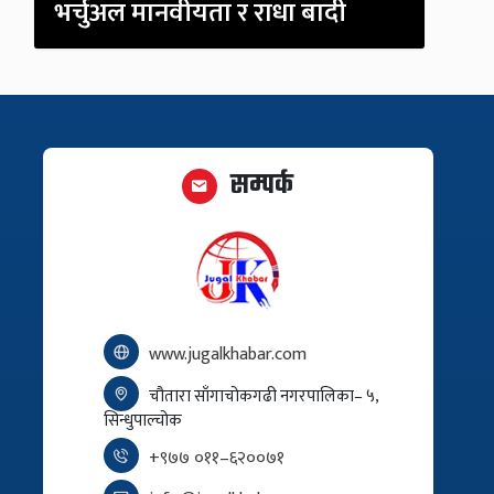
भर्चुअल मानवीयता र राधा बादी
सम्पर्क
www.jugalkhabar.com
चौतारा साँगाचोकगढी नगरपालिका– ५,
सिन्धुपाल्चोक
+९७७ ०११–६२००७१