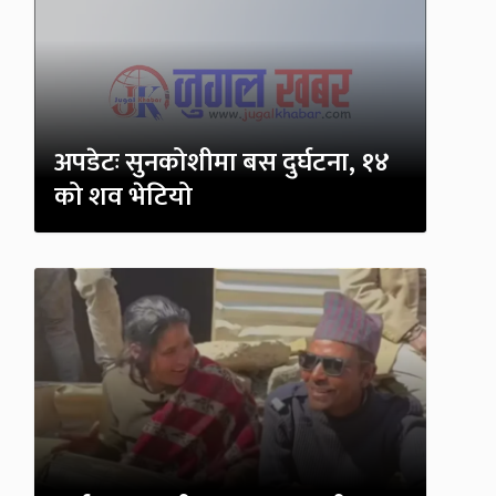
अपडेटः सुनकोशीमा बस दुर्घटना, १४
को शव भेटियो