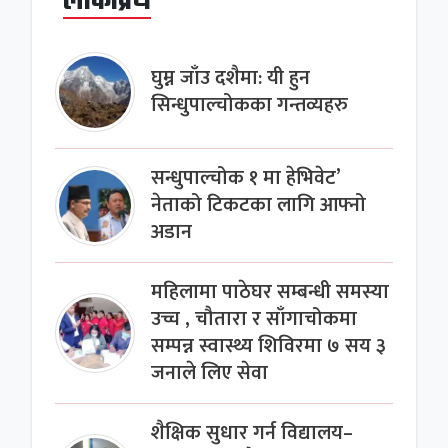
लोकप्रिय
घुम्न जाँउ दशैमा: यी हुन
सिन्धुपाल्चोकका गन्तव्यहरु
सन्धुपाल्चोक १ मा हेभिवेट’
नेताको टिकटका लागि आफ्नो
अडान
महिलामा पाठेघर सम्बन्धी समस्या
उच्च , चौतारा र साँगाचोकमा
सम्पन्न स्वास्थ्य शिविरमा ७ सय ३
जनाले लिए सेवा
शैक्षिक सुधार गर्न विद्यालय–