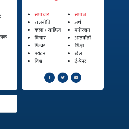
समाचार
समाज
क
राजनीति
अर्थ
कला / साहित्य
मनोरञ्जन
योजक
विचार
अन्तर्वार्ता
फिचर
शिक्षा
पर्यटन
खेल
विश्व
ई-पेपर