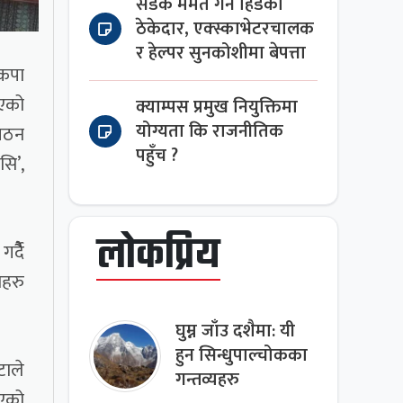
सडक मर्मत गर्न हिँडेका
ठेकेदार, एक्स्काभेटरचालक
र हेल्पर सुनकोशीमा बेपत्ता
ेकपा
िएको
क्याम्पस प्रमुख नियुक्तिमा
योग्यता कि राजनीतिक
 गठन
पहुँच ?
सि’,
लोकप्रिय
्दैै
ाहरु
घुम्न जाँउ दशैमा: यी
हुन सिन्धुपाल्चोकका
टाले
गन्तव्यहरु
िएको