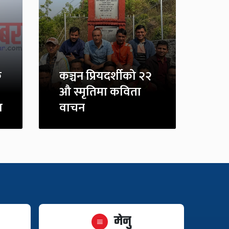
े
कञ्चन प्रियदर्शीको २२
औ स्मृतिमा कविता
ा
वाचन
मेनु