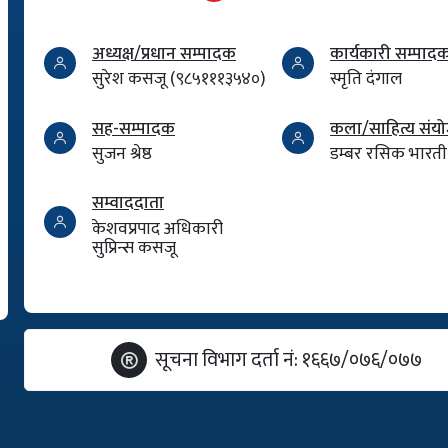
अध्यक्ष/प्रधान सम्पादक
कार्यकारी सम्पाद
सुरेश कसजू (९८५१११३५४०)
स्मृति दंगाल
सह-सम्पादक
कला/साहित्य सं
सुजन श्रेष्ठ
डम्बर रसिक भारती
सम्वाददाता
केशवप्रपाद अधिकारी
सुप्रिन्स कसजू
सूचना विभाग दर्ता नं: १६६७/०७६/०७७