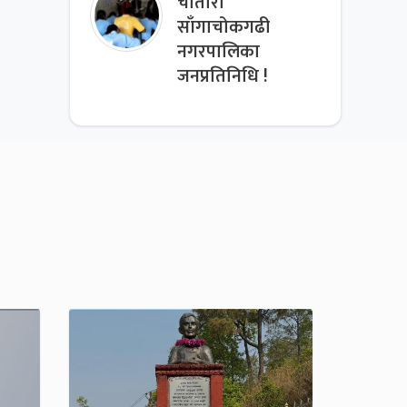
चौतारा
साँगाचोकगढी
नगरपालिका
जनप्रतिनिधि !