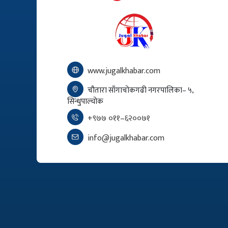
www.jugalkhabar.com
चौतारा साँगाचोकगढी नगरपालिका– ५,
सिन्धुपाल्चोक
+९७७ ०११–६२००७१
info@jugalkhabar.com