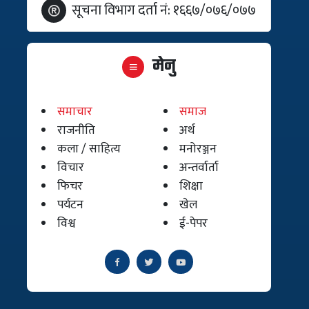
सूचना विभाग दर्ता नं: १६६७/०७६/०७७
मेनु
समाचार
समाज
राजनीति
अर्थ
कला / साहित्य
मनोरञ्जन
विचार
अन्तर्वार्ता
फिचर
शिक्षा
पर्यटन
खेल
विश्व
ई-पेपर