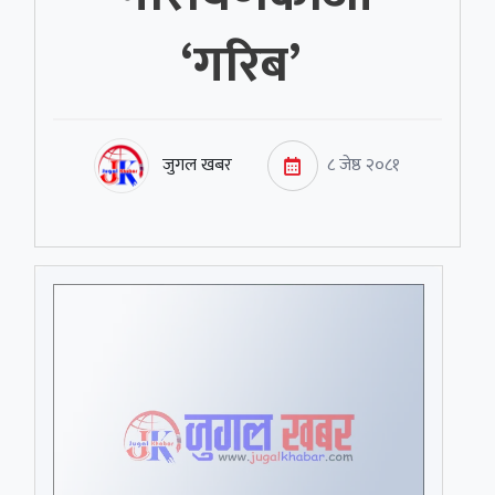
‘गरिब’
जुगल खबर
८ जेष्ठ २०८१