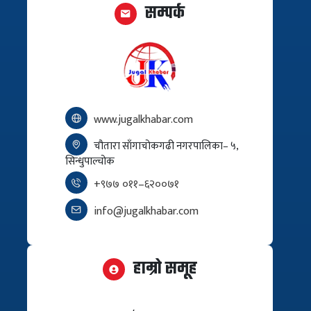
सम्पर्क
www.jugalkhabar.com
चौतारा साँगाचोकगढी नगरपालिका– ५,
सिन्धुपाल्चोक
+९७७ ०११–६२००७१
info@jugalkhabar.com
हाम्रो समूह