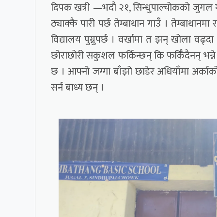
दिपक खत्री —भदौ २१, सिन्धुपाल्चोकको जुगल गा
ठ्याक्कै पारी पर्छ तेम्बाथान गाउँ । तेम्बाथानमा
विद्यालय पुग्नुपर्छ । वर्खामा त झन् खोला वढ
छोराछोरी सकुशल फर्किन्छन् कि फर्किँदैनन् भन्
छ । आफ्नो जग्गा बाँझो छाडेर अधियाँमा अर्क
सर्न बाध्य छन् ।