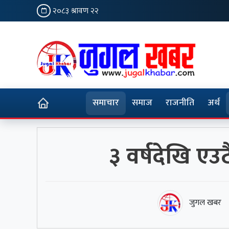
२०८३ श्रावण २२
समाचार
समाज
राजनीति
अर्थ
३ वर्षदेखि एउटै
जुगल खबर