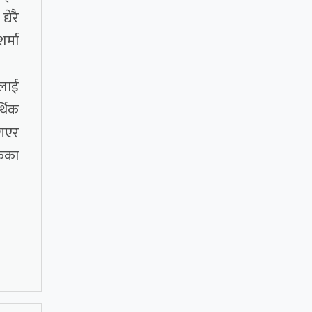
येरै
र्मा
सलाई
्थिक
 गएर
केका