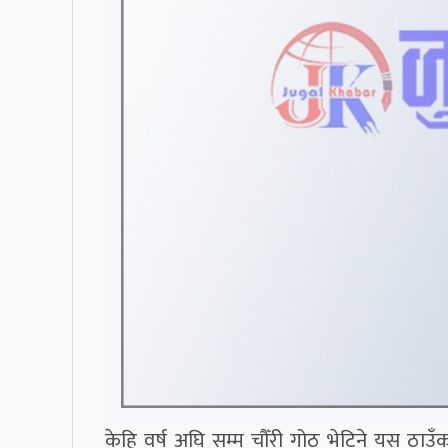
केहि वर्ष अघि सम्म चौँरी गोठ भेटिने यस ठा