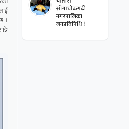
रेको
चौतारा
साँगाचोकगढी
ालाई
नगरपालिका
 छ ।
जनप्रतिनिधि !
साङे