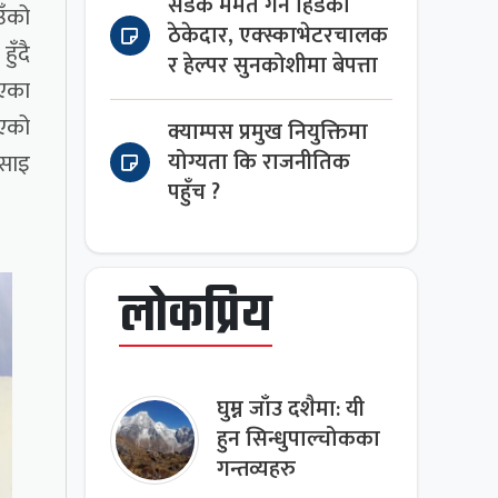
सडक मर्मत गर्न हिँडेका
उँको
ठेकेदार, एक्स्काभेटरचालक
ुँदै
र हेल्पर सुनकोशीमा बेपत्ता
गएका
आएको
क्याम्पस प्रमुख नियुक्तिमा
योग्यता कि राजनीतिक
बसाइ
पहुँच ?
लोकप्रिय
घुम्न जाँउ दशैमा: यी
हुन सिन्धुपाल्चोकका
गन्तव्यहरु