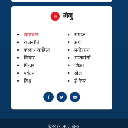
मेनु
समाचार
समाज
राजनीति
अर्थ
कला / साहित्य
मनोरञ्जन
विचार
अन्तर्वार्ता
फिचर
शिक्षा
पर्यटन
खेल
विश्व
ई-पेपर
©२०१९ जुगल खबर