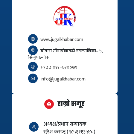
www.jugalkhabar.com
चौतारा साँगाचोकगढी नगरपालिका– ५,
सिन्धुपाल्चोक
+९७७ ०११–६२००७१
info@jugalkhabar.com
हाम्रो समूह
अध्यक्ष/प्रधान सम्पादक
सुरेश कसजू (९८५१११३५४०)