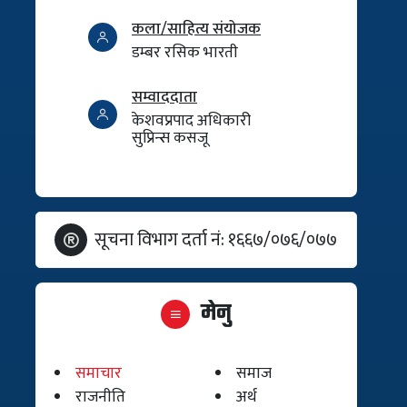
कला/साहित्य संयोजक
डम्बर रसिक भारती
सम्वाददाता
केशवप्रपाद अधिकारी
सुप्रिन्स कसजू
सूचना विभाग दर्ता नं: १६६७/०७६/०७७
मेनु
समाचार
समाज
राजनीति
अर्थ