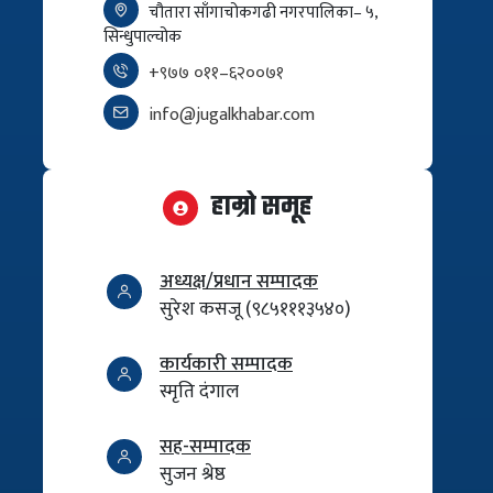
चौतारा साँगाचोकगढी नगरपालिका– ५,
सिन्धुपाल्चोक
+९७७ ०११–६२००७१
info@jugalkhabar.com
हाम्रो समूह
अध्यक्ष/प्रधान सम्पादक
सुरेश कसजू (९८५१११३५४०)
कार्यकारी सम्पादक
स्मृति दंगाल
सह-सम्पादक
सुजन श्रेष्ठ