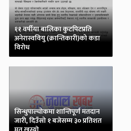
११ वर्षीया बालिका कुटपिटप्रति
अनेरास्ववियु (क्रान्तिकारी)को कडा
विरोध
सिन्धुपाल्चोकमा शान्तिपूर्ण मतदान
जारी, दिउँसो १ बजेसम्म ३० प्रतिशत
मत खस्याे