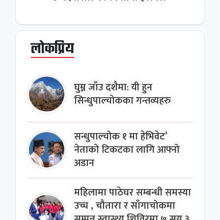
लोकप्रिय
घुम्न जाँउ दशैमा: यी हुन
सिन्धुपाल्चोकका गन्तव्यहरु
सन्धुपाल्चोक १ मा हेभिवेट’
नेताको टिकटका लागि आफ्नो
अडान
महिलामा पाठेघर सम्बन्धी समस्या
उच्च , चौतारा र साँगाचोकमा
सम्पन्न स्वास्थ्य शिविरमा ७ सय ३