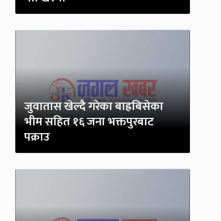
जुवातास खेल्दै गरेका बाह्रबिसेका
भीम सहित १६ जना भक्तपुरबाट
पक्राउ