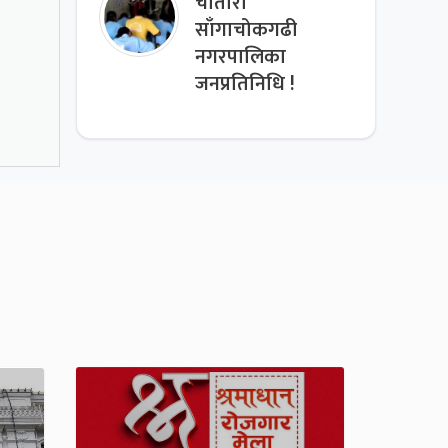
चौतारा
साँगाचोकगढी
नगरपालिका
जनप्रतिनिधि !