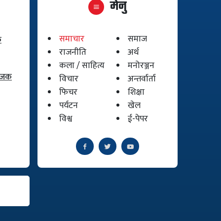
मेनु
समाचार
समाज
क
राजनीति
अर्थ
कला / साहित्य
मनोरञ्जन
योजक
विचार
अन्तर्वार्ता
फिचर
शिक्षा
पर्यटन
खेल
विश्व
ई-पेपर