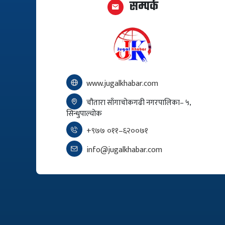
सम्पर्क
www.jugalkhabar.com
चौतारा साँगाचोकगढी नगरपालिका– ५,
सिन्धुपाल्चोक
+९७७ ०११–६२००७१
info@jugalkhabar.com