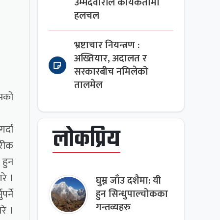
उम्मेदवारीले कार्यकर्तामा
हलचल
भ्रष्टाचार नियन्त्रण :
अख्तियार, अदालत र
सरकारबीच नमिलेको
तालमेल
ासको
र्दा
लोकप्रिय
रीक
 हुन
रे ।
घुम्न जाँउ दशैमा: यी
र्ने
हुन सिन्धुपाल्चोकका
गन्तव्यहरु
रे ।