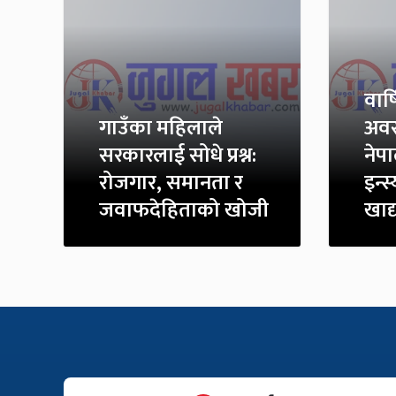
वार
गाउँका महिलाले
अव
सरकारलाई सोधे प्रश्न:
नेप
रोजगार, समानता र
इन्स्
जवाफदेहिताको खोजी
खाद्