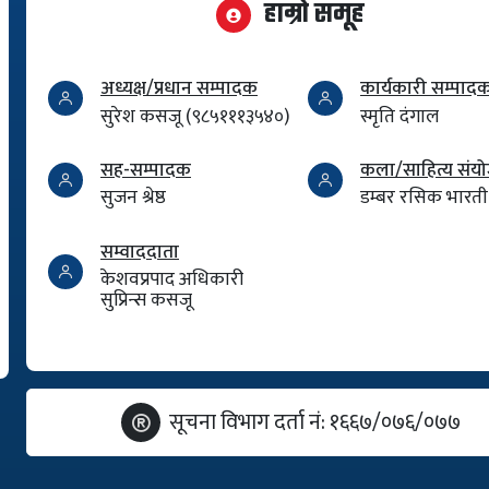
हाम्रो समूह
अध्यक्ष/प्रधान सम्पादक
कार्यकारी सम्पाद
सुरेश कसजू (९८५१११३५४०)
स्मृति दंगाल
सह-सम्पादक
कला/साहित्य सं
सुजन श्रेष्ठ
डम्बर रसिक भारती
सम्वाददाता
केशवप्रपाद अधिकारी
सुप्रिन्स कसजू
सूचना विभाग दर्ता नं: १६६७/०७६/०७७