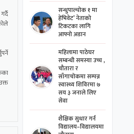
सन्धुपाल्चोक १ मा
र्दै
हेभिवेट’ नेताको
कोले
टिकटका लागि
आफ्नो अडान
महिलामा पाठेघर
र्ने
सम्बन्धी समस्या उच्च ,
चौतारा र
ोकका
साँगाचोकमा सम्पन्न
उक्त
स्वास्थ्य शिविरमा ७
सय ३ जनाले लिए
सेवा
शैक्षिक सुधार गर्न
विद्यालय–विद्यालयमा