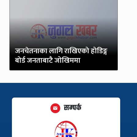
जनचेतनाका लागि राखिएको होडिङ्ग
बोर्ड जनताबाटै जोखिममा
सम्पर्क