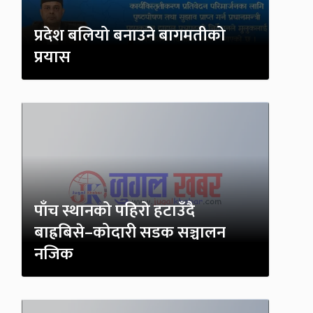
प्रदेश बलियो बनाउने बागमतीको
प्रयास
पाँच स्थानको पहिरो हटाउँदै
बाह्रबिसे–कोदारी सडक सञ्चालन
नजिक