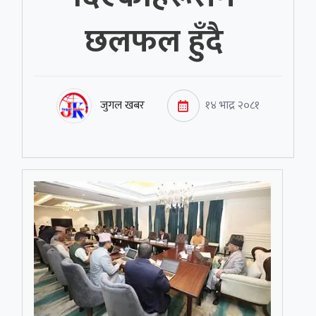
छलफल हुँदै
जुगल खबर
१४ भाद्र २०८१