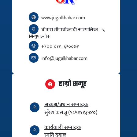
www.jugalkhabar.com
चौतारा साँगाचोकगढी नगरपालिका– ५,
सिन्धुपाल्चोक
+९७७ ०११–६२००७१
info@jugalkhabar.com
हाम्रो समूह
अध्यक्ष/प्रधान सम्पादक
सुरेश कसजू (९८५१११३५४०)
कार्यकारी सम्पादक
स्मृति दंगाल