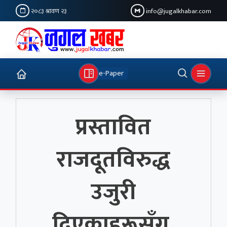
२०८३ श्रावण २३
info@jugalkhabar.com
e-Paper
प्रस्तावित
राजदूतविरुद्ध
उजुरी
दिएकाहरूसँग