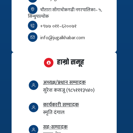
चौतारा साँगाचोकगढी नगरपालिका– ५,
सिन्धुपाल्चोक
+९७७ ०११–६२००७१
info@jugalkhabar.com
हाम्रो समूह
अध्यक्ष/प्रधान सम्पादक
सुरेश कसजू (९८५१११३५४०)
कार्यकारी सम्पादक
स्मृति दंगाल
सह-सम्पादक