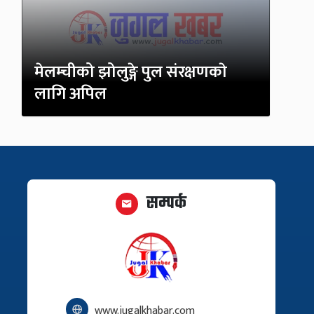
मेलम्चीको झोलुङ्गे पुल संरक्षणकाे
लागि अपिल
सम्पर्क
www.jugalkhabar.com