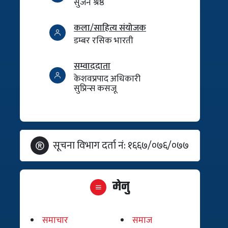
सुजन श्रेष्ठ
कला/साहित्य संयोजक
डम्बर रसिक भारती
सम्वाददाता
केशवप्रपाद अधिकारी
सुप्रिन्स कसजू
सूचना विभाग दर्ता नं: १६६७/०७६/०७७
मेनु
समाचार
समाज