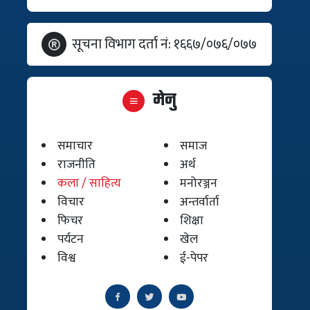
सूचना विभाग दर्ता नं: १६६७/०७६/०७७
मेनु
समाचार
समाज
राजनीति
अर्थ
कला / साहित्य
मनोरञ्जन
विचार
अन्तर्वार्ता
फिचर
शिक्षा
पर्यटन
खेल
विश्व
ई-पेपर