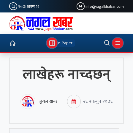
२०८३ श्रावण २२
info@jugalkhabar.com
e-Paper
लाखेहरू नाच्दछन्
जुगल खबर
२६ फाल्गुन २०७६