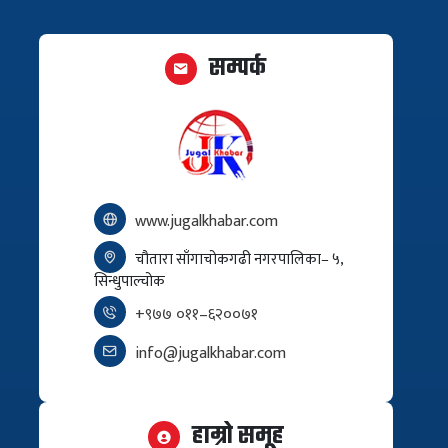
सम्पर्क
www.jugalkhabar.com
चौतारा साँगाचोकगढी नगरपालिका– ५,
सिन्धुपाल्चोक
+९७७ ०११–६२००७१
info@jugalkhabar.com
हाम्रो समूह