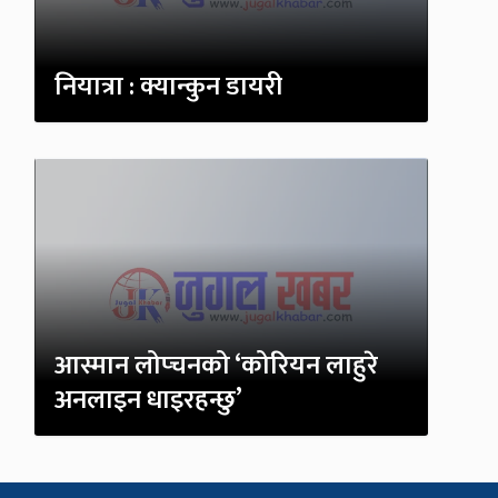
नियात्रा : क्यान्कुन डायरी
आस्मान लोप्चनको ‘कोरियन लाहुरे
अनलाइन धाइरहन्छु’